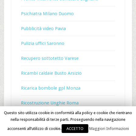
Psichiatra Milano Duomo
Pubblicità video Pavia
Pulizia uffici Saronno
Recupero sottotetto Varese
Ricambi caldaie Busto Arsizio
Ricarica bombole gpl Monza
Ricostruzione Unghie Roma
Questo sito utilizza cookie in conformità alla policy e cookie che rientrano
RIPARAZIONI LAVATRICI REX MILANO
nella responsabilità di terze parti. Proseguendo nella navigazione
acconsenti all’utilizzo di cookie.
ACCETTO
Maggiori Informazioni
RISTORANTE GIAPPONESE MILANO NAVIGLI