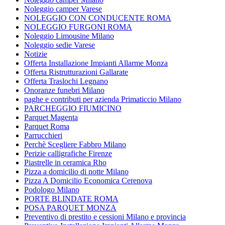
Noleggio camper Varese
NOLEGGIO CON CONDUCENTE ROMA
NOLEGGIO FURGONI ROMA
Noleggio Limousine Milano
Noleggio sedie Varese
Notizie
Offerta Installazione Impianti Allarme Monza
Offerta Ristrutturazioni Gallarate
Offerta Traslochi Legnano
Onoranze funebri Milano
paghe e contributi per azienda Primaticcio Milano
PARCHEGGIO FIUMICINO
Parquet Magenta
Parquet Roma
Parrucchieri
Perchè Scegliere Fabbro Milano
Perizie calligrafiche Firenze
Piastrelle in ceramica Rho
Pizza a domicilio di notte Milano
Pizza A Domicilio Economica Cerenova
Podologo Milano
PORTE BLINDATE ROMA
POSA PARQUET MONZA
Preventivo di prestito e cessioni Milano e provincia