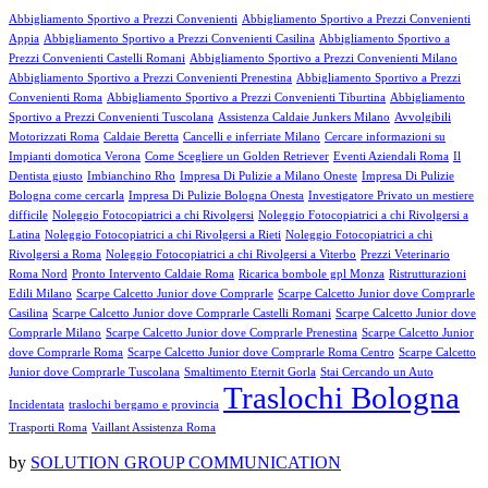
Abbigliamento Sportivo a Prezzi Convenienti
Abbigliamento Sportivo a Prezzi Convenienti
Appia
Abbigliamento Sportivo a Prezzi Convenienti Casilina
Abbigliamento Sportivo a
Prezzi Convenienti Castelli Romani
Abbigliamento Sportivo a Prezzi Convenienti Milano
Abbigliamento Sportivo a Prezzi Convenienti Prenestina
Abbigliamento Sportivo a Prezzi
Convenienti Roma
Abbigliamento Sportivo a Prezzi Convenienti Tiburtina
Abbigliamento
Sportivo a Prezzi Convenienti Tuscolana
Assistenza Caldaie Junkers Milano
Avvolgibili
Motorizzati Roma
Caldaie Beretta
Cancelli e inferriate Milano
Cercare informazioni su
Impianti domotica Verona
Come Scegliere un Golden Retriever
Eventi Aziendali Roma
Il
Dentista giusto
Imbianchino Rho
Impresa Di Pulizie a Milano Oneste
Impresa Di Pulizie
Bologna come cercarla
Impresa Di Pulizie Bologna Onesta
Investigatore Privato un mestiere
difficile
Noleggio Fotocopiatrici a chi Rivolgersi
Noleggio Fotocopiatrici a chi Rivolgersi a
Latina
Noleggio Fotocopiatrici a chi Rivolgersi a Rieti
Noleggio Fotocopiatrici a chi
Rivolgersi a Roma
Noleggio Fotocopiatrici a chi Rivolgersi a Viterbo
Prezzi Veterinario
Roma Nord
Pronto Intervento Caldaie Roma
Ricarica bombole gpl Monza
Ristrutturazioni
Edili Milano
Scarpe Calcetto Junior dove Comprarle
Scarpe Calcetto Junior dove Comprarle
Casilina
Scarpe Calcetto Junior dove Comprarle Castelli Romani
Scarpe Calcetto Junior dove
Comprarle Milano
Scarpe Calcetto Junior dove Comprarle Prenestina
Scarpe Calcetto Junior
dove Comprarle Roma
Scarpe Calcetto Junior dove Comprarle Roma Centro
Scarpe Calcetto
Junior dove Comprarle Tuscolana
Smaltimento Eternit Gorla
Stai Cercando un Auto
Traslochi Bologna
Incidentata
traslochi bergamo e provincia
Trasporti Roma
Vaillant Assistenza Roma
by
SOLUTION GROUP COMMUNICATION