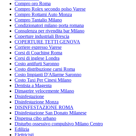
Compro oro Roma
Compro Rolex secondo polso Varese
Compro Rottami Auto Monza
Compro Tantalio Milano
Condizionatori milano porta romana
Consulenza per rivendita bar Milano
Coperture industriali Brescia
COPERTURE TETTI GENOVA
Corriere espresso Varese
Corsi di Coaching Roma
Corsi di inglese Londra
Costo antifurti Saronno
Costo distribuzione carni Roma
Costo Impianti D'Allarme Saronno
Costo Taxi Per Cinesi Milano
Dentista a Magenta
Dimagrire velocemente Milano
Disinfestazione
Disinfestazione Monza
DISINFESTAZIONE ROMA
Disinfestazione San Donato Milanese
Dispensa cibo urbano
Disturbo ossessivo compulsivo Milano Centro
Edilizia
Elettricisti