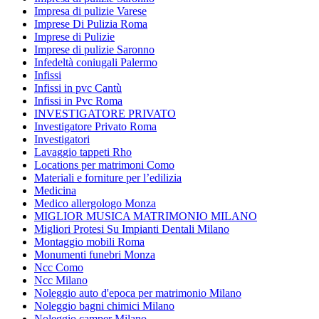
Impresa di pulizie Varese
Imprese Di Pulizia Roma
Imprese di Pulizie
Imprese di pulizie Saronno
Infedeltà coniugali Palermo
Infissi
Infissi in pvc Cantù
Infissi in Pvc Roma
INVESTIGATORE PRIVATO
Investigatore Privato Roma
Investigatori
Lavaggio tappeti Rho
Locations per matrimoni Como
Materiali e forniture per l’edilizia
Medicina
Medico allergologo Monza
MIGLIOR MUSICA MATRIMONIO MILANO
Migliori Protesi Su Impianti Dentali Milano
Montaggio mobili Roma
Monumenti funebri Monza
Ncc Como
Ncc Milano
Noleggio auto d'epoca per matrimonio Milano
Noleggio bagni chimici Milano
Noleggio camper Milano