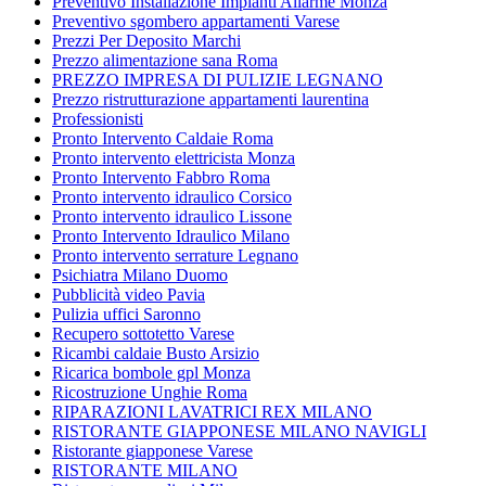
Preventivo Installazione Impianti Allarme Monza
Preventivo sgombero appartamenti Varese
Prezzi Per Deposito Marchi
Prezzo alimentazione sana Roma
PREZZO IMPRESA DI PULIZIE LEGNANO
Prezzo ristrutturazione appartamenti laurentina
Professionisti
Pronto Intervento Caldaie Roma
Pronto intervento elettricista Monza
Pronto Intervento Fabbro Roma
Pronto intervento idraulico Corsico
Pronto intervento idraulico Lissone
Pronto Intervento Idraulico Milano
Pronto intervento serrature Legnano
Psichiatra Milano Duomo
Pubblicità video Pavia
Pulizia uffici Saronno
Recupero sottotetto Varese
Ricambi caldaie Busto Arsizio
Ricarica bombole gpl Monza
Ricostruzione Unghie Roma
RIPARAZIONI LAVATRICI REX MILANO
RISTORANTE GIAPPONESE MILANO NAVIGLI
Ristorante giapponese Varese
RISTORANTE MILANO