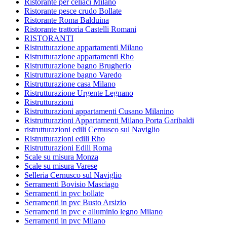
Ristorante per celiaci Milano
Ristorante pesce crudo Bollate
Ristorante Roma Balduina
Ristorante trattoria Castelli Romani
RISTORANTI
Ristrutturazione appartamenti Milano
Ristrutturazione appartamenti Rho
Ristrutturazione bagno Brugherio
Ristrutturazione bagno Varedo
Ristrutturazione casa Milano
Ristrutturazione Urgente Legnano
Ristrutturazioni
Ristrutturazioni appartamenti Cusano Milanino
Ristrutturazioni Appartamenti Milano Porta Garibaldi
ristrutturazioni edili Cernusco sul Naviglio
Ristrutturazioni edili Rho
Ristrutturazioni Edili Roma
Scale su misura Monza
Scale su misura Varese
Selleria Cernusco sul Naviglio
Serramenti Bovisio Masciago
Serramenti in pvc bollate
Serramenti in pvc Busto Arsizio
Serramenti in pvc e alluminio legno Milano
Serramenti in pvc Milano