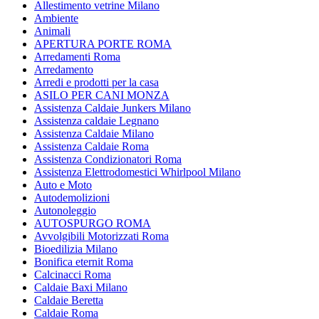
Allestimento vetrine Milano
Ambiente
Animali
APERTURA PORTE ROMA
Arredamenti Roma
Arredamento
Arredi e prodotti per la casa
ASILO PER CANI MONZA
Assistenza Caldaie Junkers Milano
Assistenza caldaie Legnano
Assistenza Caldaie Milano
Assistenza Caldaie Roma
Assistenza Condizionatori Roma
Assistenza Elettrodomestici Whirlpool Milano
Auto e Moto
Autodemolizioni
Autonoleggio
AUTOSPURGO ROMA
Avvolgibili Motorizzati Roma
Bioedilizia Milano
Bonifica eternit Roma
Calcinacci Roma
Caldaie Baxi Milano
Caldaie Beretta
Caldaie Roma