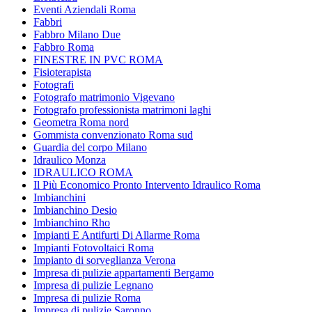
Eventi Aziendali Roma
Fabbri
Fabbro Milano Due
Fabbro Roma
FINESTRE IN PVC ROMA
Fisioterapista
Fotografi
Fotografo matrimonio Vigevano
Fotografo professionista matrimoni laghi
Geometra Roma nord
Gommista convenzionato Roma sud
Guardia del corpo Milano
Idraulico Monza
IDRAULICO ROMA
Il Più Economico Pronto Intervento Idraulico Roma
Imbianchini
Imbianchino Desio
Imbianchino Rho
Impianti E Antifurti Di Allarme Roma
Impianti Fotovoltaici Roma
Impianto di sorveglianza Verona
Impresa di pulizie appartamenti Bergamo
Impresa di pulizie Legnano
Impresa di pulizie Roma
Impresa di pulizie Saronno