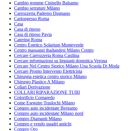
Cambio gomme Cinisello Balsamo
Cambio serrature Milano
Carrozzeria Paderno Dugnano
Cartongesso Roma
Casa
Casa di riposo
Casa di riposo Pavia
Catering Roma
Centro Estetico Solarium Monteverde
Centro massaggi thailandesi Milano Centro
Cercare Carrozzeria Roma Casilina
Cercare informazioni su Impianti domotica Verona
Cercare Nel Centro Storico Milano Una Scuola Di Moda
Cercare Pronto Intervento Elettricista
Chirurgia estetica centro storico Milano
Chirurgo Plastico A Milano
Collari Derivazione
COLLARI RIPARAZIONE TUBI
Colorificio Cornaredo
Come Eseguire Traslochi Milano
Compro auto incidentate Bergamo
Compro auto incidentate Milano nord
Compro Diamanti Milano
Compro e vendo quadri antichi
Compro Oro