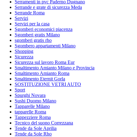
Serramenti in pvc Paderno Dugnano
Serrande e grate di sicurezza Meda
Serrande Roma
Servizi
Servizi per la casa
Sgomberi economici piacenza
Sgomberi gratis Milano
sgomberi gratis rho
Sgombero appartamenti Milano
Shopping
Sicurezza
Sicurezza sul lavoro Roma Eur
Smaltimento Amianto Milano e Provincia
Smaltimento Amianto Roma
Smaltimento Eternit Gorla
SOSTITUZIONE VETRI AUTO
Sport
Spurghi Novara
Sushi Duomo Milano
Tapparelle Milano
tapparelle Roma
Tappezziere Roma
Tecnico del suono Correzzana
Tende da Sole Aprilia
Tende da Sole Rho