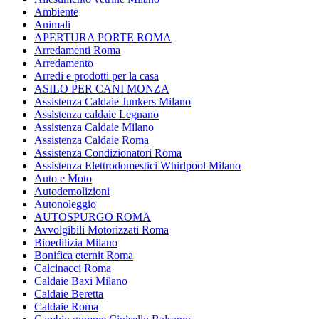
Ambiente
Animali
APERTURA PORTE ROMA
Arredamenti Roma
Arredamento
Arredi e prodotti per la casa
ASILO PER CANI MONZA
Assistenza Caldaie Junkers Milano
Assistenza caldaie Legnano
Assistenza Caldaie Milano
Assistenza Caldaie Roma
Assistenza Condizionatori Roma
Assistenza Elettrodomestici Whirlpool Milano
Auto e Moto
Autodemolizioni
Autonoleggio
AUTOSPURGO ROMA
Avvolgibili Motorizzati Roma
Bioedilizia Milano
Bonifica eternit Roma
Calcinacci Roma
Caldaie Baxi Milano
Caldaie Beretta
Caldaie Roma