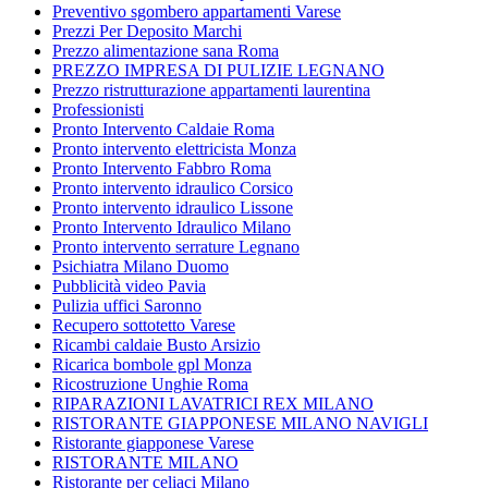
Preventivo sgombero appartamenti Varese
Prezzi Per Deposito Marchi
Prezzo alimentazione sana Roma
PREZZO IMPRESA DI PULIZIE LEGNANO
Prezzo ristrutturazione appartamenti laurentina
Professionisti
Pronto Intervento Caldaie Roma
Pronto intervento elettricista Monza
Pronto Intervento Fabbro Roma
Pronto intervento idraulico Corsico
Pronto intervento idraulico Lissone
Pronto Intervento Idraulico Milano
Pronto intervento serrature Legnano
Psichiatra Milano Duomo
Pubblicità video Pavia
Pulizia uffici Saronno
Recupero sottotetto Varese
Ricambi caldaie Busto Arsizio
Ricarica bombole gpl Monza
Ricostruzione Unghie Roma
RIPARAZIONI LAVATRICI REX MILANO
RISTORANTE GIAPPONESE MILANO NAVIGLI
Ristorante giapponese Varese
RISTORANTE MILANO
Ristorante per celiaci Milano