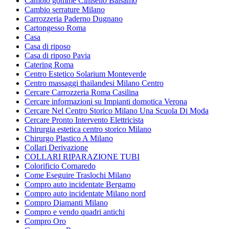
Cambio gomme Cinisello Balsamo
Cambio serrature Milano
Carrozzeria Paderno Dugnano
Cartongesso Roma
Casa
Casa di riposo
Casa di riposo Pavia
Catering Roma
Centro Estetico Solarium Monteverde
Centro massaggi thailandesi Milano Centro
Cercare Carrozzeria Roma Casilina
Cercare informazioni su Impianti domotica Verona
Cercare Nel Centro Storico Milano Una Scuola Di Moda
Cercare Pronto Intervento Elettricista
Chirurgia estetica centro storico Milano
Chirurgo Plastico A Milano
Collari Derivazione
COLLARI RIPARAZIONE TUBI
Colorificio Cornaredo
Come Eseguire Traslochi Milano
Compro auto incidentate Bergamo
Compro auto incidentate Milano nord
Compro Diamanti Milano
Compro e vendo quadri antichi
Compro Oro