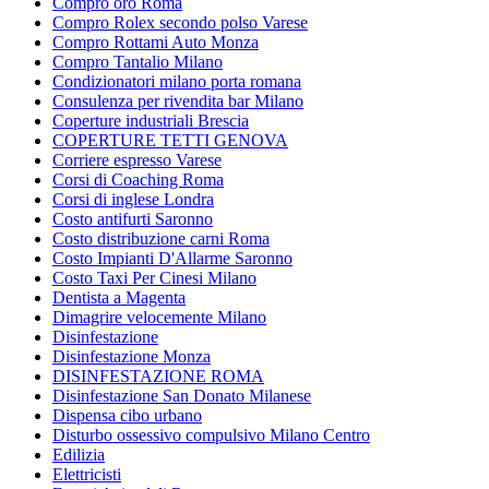
Compro oro Roma
Compro Rolex secondo polso Varese
Compro Rottami Auto Monza
Compro Tantalio Milano
Condizionatori milano porta romana
Consulenza per rivendita bar Milano
Coperture industriali Brescia
COPERTURE TETTI GENOVA
Corriere espresso Varese
Corsi di Coaching Roma
Corsi di inglese Londra
Costo antifurti Saronno
Costo distribuzione carni Roma
Costo Impianti D'Allarme Saronno
Costo Taxi Per Cinesi Milano
Dentista a Magenta
Dimagrire velocemente Milano
Disinfestazione
Disinfestazione Monza
DISINFESTAZIONE ROMA
Disinfestazione San Donato Milanese
Dispensa cibo urbano
Disturbo ossessivo compulsivo Milano Centro
Edilizia
Elettricisti