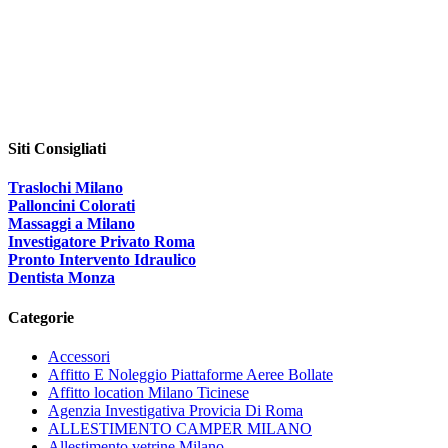
Siti Consigliati
Traslochi Milano
Palloncini Colorati
Massaggi a Milano
Investigatore Privato Roma
Pronto Intervento Idraulico
Dentista Monza
Categorie
Accessori
Affitto E Noleggio Piattaforme Aeree Bollate
Affitto location Milano Ticinese
Agenzia Investigativa Provicia Di Roma
ALLESTIMENTO CAMPER MILANO
Allestimento vetrine Milano