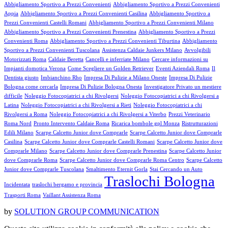
Abbigliamento Sportivo a Prezzi Convenienti
Abbigliamento Sportivo a Prezzi Convenienti
Appia
Abbigliamento Sportivo a Prezzi Convenienti Casilina
Abbigliamento Sportivo a
Prezzi Convenienti Castelli Romani
Abbigliamento Sportivo a Prezzi Convenienti Milano
Abbigliamento Sportivo a Prezzi Convenienti Prenestina
Abbigliamento Sportivo a Prezzi
Convenienti Roma
Abbigliamento Sportivo a Prezzi Convenienti Tiburtina
Abbigliamento
Sportivo a Prezzi Convenienti Tuscolana
Assistenza Caldaie Junkers Milano
Avvolgibili
Motorizzati Roma
Caldaie Beretta
Cancelli e inferriate Milano
Cercare informazioni su
Impianti domotica Verona
Come Scegliere un Golden Retriever
Eventi Aziendali Roma
Il
Dentista giusto
Imbianchino Rho
Impresa Di Pulizie a Milano Oneste
Impresa Di Pulizie
Bologna come cercarla
Impresa Di Pulizie Bologna Onesta
Investigatore Privato un mestiere
difficile
Noleggio Fotocopiatrici a chi Rivolgersi
Noleggio Fotocopiatrici a chi Rivolgersi a
Latina
Noleggio Fotocopiatrici a chi Rivolgersi a Rieti
Noleggio Fotocopiatrici a chi
Rivolgersi a Roma
Noleggio Fotocopiatrici a chi Rivolgersi a Viterbo
Prezzi Veterinario
Roma Nord
Pronto Intervento Caldaie Roma
Ricarica bombole gpl Monza
Ristrutturazioni
Edili Milano
Scarpe Calcetto Junior dove Comprarle
Scarpe Calcetto Junior dove Comprarle
Casilina
Scarpe Calcetto Junior dove Comprarle Castelli Romani
Scarpe Calcetto Junior dove
Comprarle Milano
Scarpe Calcetto Junior dove Comprarle Prenestina
Scarpe Calcetto Junior
dove Comprarle Roma
Scarpe Calcetto Junior dove Comprarle Roma Centro
Scarpe Calcetto
Junior dove Comprarle Tuscolana
Smaltimento Eternit Gorla
Stai Cercando un Auto
Traslochi Bologna
Incidentata
traslochi bergamo e provincia
Trasporti Roma
Vaillant Assistenza Roma
by
SOLUTION GROUP COMMUNICATION