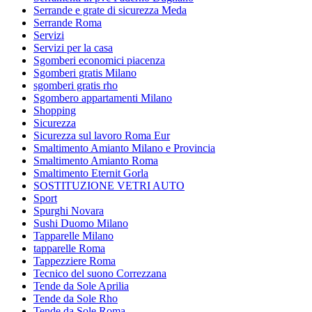
Serrande e grate di sicurezza Meda
Serrande Roma
Servizi
Servizi per la casa
Sgomberi economici piacenza
Sgomberi gratis Milano
sgomberi gratis rho
Sgombero appartamenti Milano
Shopping
Sicurezza
Sicurezza sul lavoro Roma Eur
Smaltimento Amianto Milano e Provincia
Smaltimento Amianto Roma
Smaltimento Eternit Gorla
SOSTITUZIONE VETRI AUTO
Sport
Spurghi Novara
Sushi Duomo Milano
Tapparelle Milano
tapparelle Roma
Tappezziere Roma
Tecnico del suono Correzzana
Tende da Sole Aprilia
Tende da Sole Rho
Tende da Sole Roma