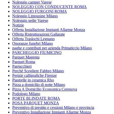
Noleggio camper Varese
NOLEGGIO CON CONDUCENTE ROMA
NOLEGGIO FURGONI ROMA
Noleggio Limousine Milano
Noleggio sedie Varese
Notizie
Offerta Installazione Impianti Allarme Monza
Offerta Ristrutturazioni Gallarate
Offerta Traslochi Legnano
Onoranze funebri Milano
paghe e contributi per azienda Primaticcio Milano
PARCHEGGIO FIUMICINO
Parquet Magenta
Parquet Roma
Parrucchieri
Perchè Scegliere Fabbro Milano
Perizie calligrafiche Firenze
Piastrelle in ceramica Rho
Pizza a domicilio di notte Milano
Pizza A Domicilio Economica Cerenova
Podologo Milano
PORTE BLINDATE ROMA
POSA PARQUET MONZA
Preventivo di prestito e cessioni Milano e provincia
Preventivo Installazione Impianti Allarme Monza