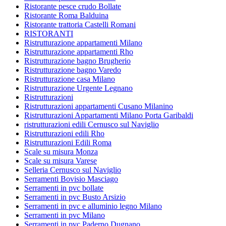
Ristorante pesce crudo Bollate
Ristorante Roma Balduina
Ristorante trattoria Castelli Romani
RISTORANTI
Ristrutturazione appartamenti Milano
Ristrutturazione appartamenti Rho
Ristrutturazione bagno Brugherio
Ristrutturazione bagno Varedo
Ristrutturazione casa Milano
Ristrutturazione Urgente Legnano
Ristrutturazioni
Ristrutturazioni appartamenti Cusano Milanino
Ristrutturazioni Appartamenti Milano Porta Garibaldi
ristrutturazioni edili Cernusco sul Naviglio
Ristrutturazioni edili Rho
Ristrutturazioni Edili Roma
Scale su misura Monza
Scale su misura Varese
Selleria Cernusco sul Naviglio
Serramenti Bovisio Masciago
Serramenti in pvc bollate
Serramenti in pvc Busto Arsizio
Serramenti in pvc e alluminio legno Milano
Serramenti in pvc Milano
Serramenti in pvc Paderno Dugnano