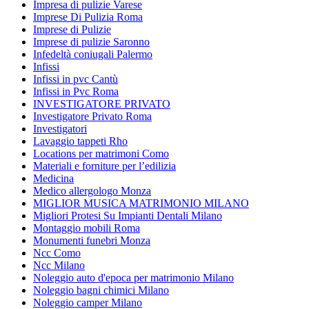
Impresa di pulizie Varese
Imprese Di Pulizia Roma
Imprese di Pulizie
Imprese di pulizie Saronno
Infedeltà coniugali Palermo
Infissi
Infissi in pvc Cantù
Infissi in Pvc Roma
INVESTIGATORE PRIVATO
Investigatore Privato Roma
Investigatori
Lavaggio tappeti Rho
Locations per matrimoni Como
Materiali e forniture per l’edilizia
Medicina
Medico allergologo Monza
MIGLIOR MUSICA MATRIMONIO MILANO
Migliori Protesi Su Impianti Dentali Milano
Montaggio mobili Roma
Monumenti funebri Monza
Ncc Como
Ncc Milano
Noleggio auto d'epoca per matrimonio Milano
Noleggio bagni chimici Milano
Noleggio camper Milano