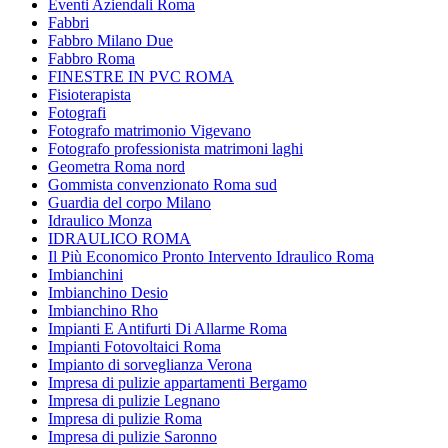
Eventi Aziendali Roma
Fabbri
Fabbro Milano Due
Fabbro Roma
FINESTRE IN PVC ROMA
Fisioterapista
Fotografi
Fotografo matrimonio Vigevano
Fotografo professionista matrimoni laghi
Geometra Roma nord
Gommista convenzionato Roma sud
Guardia del corpo Milano
Idraulico Monza
IDRAULICO ROMA
Il Più Economico Pronto Intervento Idraulico Roma
Imbianchini
Imbianchino Desio
Imbianchino Rho
Impianti E Antifurti Di Allarme Roma
Impianti Fotovoltaici Roma
Impianto di sorveglianza Verona
Impresa di pulizie appartamenti Bergamo
Impresa di pulizie Legnano
Impresa di pulizie Roma
Impresa di pulizie Saronno